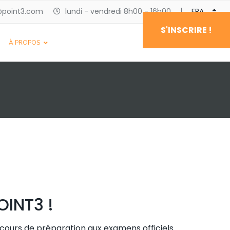
@point3.com
lundi - vendredi 8h00 - 16h00
FRANÇAIS
S'INSCRIRE !
À PROPOS
OINT3 !
s cours de préparation aux examens officiels.