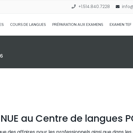
+1.514.840.7228
info
ES
COURS DE LANGUES
PRÉPARATION AUX EXAMENS
EXAMEN TEF
96
NUE au Centre de langues P
ue des affaires pour les professionnels ainsi que dans le